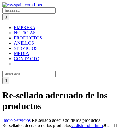
Zum
Inhalt
Suche
springen
nach:
EMPRESA
NOTICIAS
PRODUCTOS
ANILLOS
SERVICIOS
MEDIA
CONTACTO
Suche
nach:
Re-sellado adecuado de los
productos
Inicio
Servicios
Re-sellado adecuado de los productos
Re-sellado adecuado de los productos
stadtstrand-admin
2021-11-