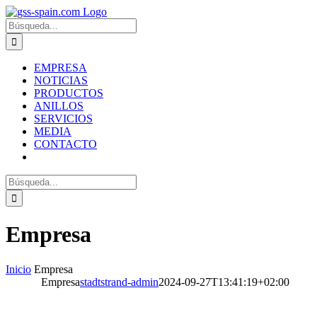
Zum
Inhalt
Suche
springen
nach:
EMPRESA
NOTICIAS
PRODUCTOS
ANILLOS
SERVICIOS
MEDIA
CONTACTO
Suche
nach:
Empresa
Inicio
Empresa
Empresa
stadtstrand-admin
2024-09-27T13:41:19+02:00