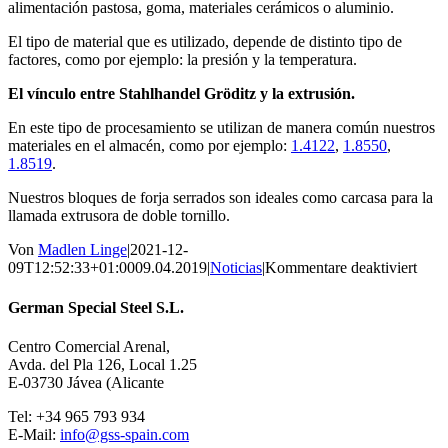
alimentación pastosa, goma, materiales cerámicos o aluminio.
El tipo de material que es utilizado, depende de distinto tipo de
factores, como por ejemplo: la presión y la temperatura.
El vínculo entre Stahlhandel Gröditz y la extrusión.
En este tipo de procesamiento se utilizan de manera común nuestros
materiales en el almacén, como por ejemplo:
1.4122
,
1.8550
,
1.8519
.
Nuestros bloques de forja serrados son ideales como carcasa para la
llamada extrusora de doble tornillo.
Von
Madlen Linge
|
2021-12-
für
09T12:52:33+01:00
09.04.2019
|
Noticias
|
Kommentare deaktiviert
¿Cuá
acer
German Special Steel S.L.
hay
en
Centro Comercial Arenal,
su
Avda. del Pla 126, Local 1.25
vent
E-03730 Jávea (Alicante
Tel: +34 965 793 934
E-Mail:
info@gss-spain.com