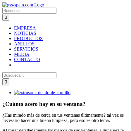
Zum
Inhalt
Suche
springen
nach:
EMPRESA
NOTICIAS
PRODUCTOS
ANILLOS
SERVICIOS
MEDIA
CONTACTO
Suche
nach:
Zeige
grösseres
Bild
¿Cuánto acero hay en su ventana?
¿Has mirado más de cerca en tus ventanas últimamente? tal vez es
necesario hacer una buena limpieza, pero eso es otro tema.
Al mirar detalladamente los marcos de sus ventanas, alguna vez te