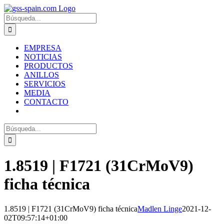
Zum
Inhalt
Suche
springen
nach:
EMPRESA
NOTICIAS
PRODUCTOS
ANILLOS
SERVICIOS
MEDIA
CONTACTO
Suche
nach:
1.8519 | F1721 (31CrMoV9)
ficha técnica
1.8519 | F1721 (31CrMoV9) ficha técnica
Madlen Linge
2021-12-
02T09:57:14+01:00