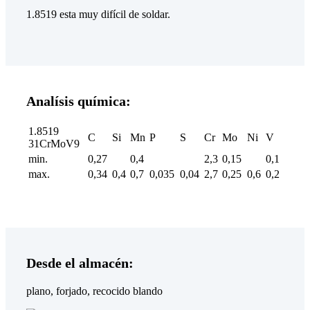
1.8519 esta muy difícil de soldar.
Analísis química:
1.8519
C
Si
Mn
P
S
Cr
Mo
Ni
V
31CrMoV9
min.
0,27
0,4
2,3
0,15
0,1
max.
0,34
0,4
0,7
0,035
0,04
2,7
0,25
0,6
0,2
Desde el almacén:
plano, forjado, recocido blando