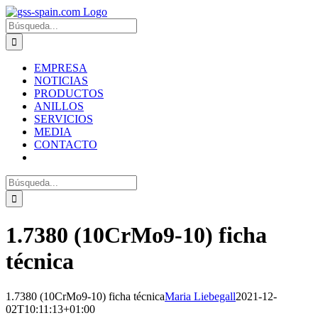
Zum
Inhalt
Suche
springen
nach:
EMPRESA
NOTICIAS
PRODUCTOS
ANILLOS
SERVICIOS
MEDIA
CONTACTO
Suche
nach:
1.7380 (10CrMo9-10) ficha
técnica
1.7380 (10CrMo9-10) ficha técnica
Maria Liebegall
2021-12-
02T10:11:13+01:00