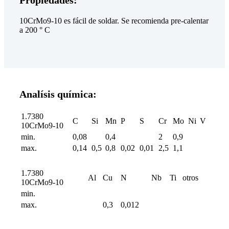
10CrMo9-10 es fácil de soldar. Se recomienda pre-calentar
a 200 ° C
Analísis química:
1.7380
C
Si
Mn
P
S
Cr
Mo
Ni
V
10CrMo9-10
min.
0,08
0,4
2
0,9
max.
0,14
0,5
0,8
0,02
0,01
2,5
1,1
1.7380
Al
Cu
N
Nb
Ti
otros
10CrMo9-10
min.
max.
0,3
0,012