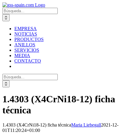
Zum
Inhalt
Suche
springen
nach:
EMPRESA
NOTICIAS
PRODUCTOS
ANILLOS
SERVICIOS
MEDIA
CONTACTO
Suche
nach:
1.4303 (X4CrNi18-12) ficha
técnica
1.4303 (X4CrNi18-12) ficha técnica
Maria Liebegall
2021-12-
01T11:20:24+01:00