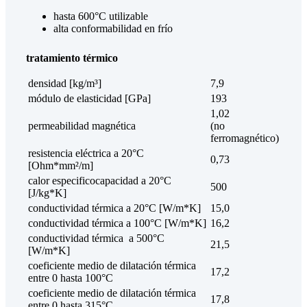
hasta 600°C utilizable
alta
conformabilidad en frío
tratamiento térmico
densidad [kg/m³]
7,9
módulo de elasticidad [GPa]
193
1,02
permeabilidad magnética
(no
ferromagnético)
resistencia eléctrica a 20°C
0,73
[Ohm*mm²/m]
calor especificocapacidad a 20°C
500
[J/kg*K]
conductividad térmica a 20°C [W/m*K]
15,0
conductividad térmica a 100°C [W/m*K]
16,2
conductividad térmica a 500°C
21,5
[W/m*K]
coeficiente medio de dilatación térmica
17,2
entre 0 hasta 100°C
coeficiente medio de dilatación térmica
17,8
entre 0 hasta 315°C