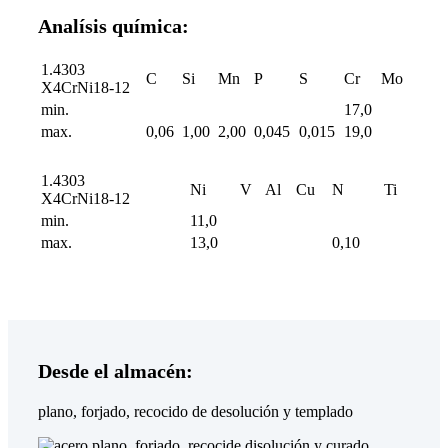
Analísis química:
1.4303
C
Si
Mn
P
S
Cr
Mo
X4CrNi18-12
min.
17,0
max.
0,06
1,00
2,00
0,045
0,015
19,0
1.4303
Ni
V
Al
Cu
N
Ti
X4CrNi18-12
min.
11,0
max.
13,0
0,10
Desde el almacén:
plano, forjado, recocido de desolución y templado