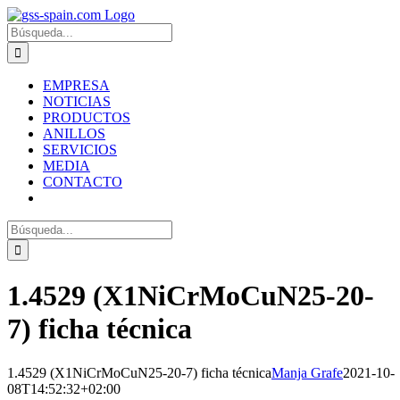
Zum
Inhalt
Suche
springen
nach:
EMPRESA
NOTICIAS
PRODUCTOS
ANILLOS
SERVICIOS
MEDIA
CONTACTO
Suche
nach:
1.4529 (X1NiCrMoCuN25-20-
7) ficha técnica
1.4529 (X1NiCrMoCuN25-20-7) ficha técnica
Manja Grafe
2021-10-
08T14:52:32+02:00