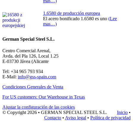
mas…)
1.6580 de producción europea
El acero bonificado 1.6580 es uno
(Lee
mas…)
German Special Steel S.L.
Centro Comercial Arenal,
Avda. del Pla 126, Local 1.25
E-03730 Jávea (Alicante
Tel: +34 965 793 934
E-Mail:
info@gss-spain.com
Condiciones Generales de Venta
For US customers: Our Warehouse in Texas
Ajustar la configuración de las cookies
© Copyright
2026 • GERMAN SPECIAL STEEL S.L.
Inicio
•
Contacto
•
Aviso legal
•
Política de privacidad
Nach
oben