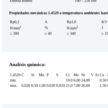
Dureza Brinell
190 – 250 HB
Propiedades mecánicas 1.4529 a temperatura ambiente: has
Rp0,2
A
Rp1,0
KV
2
2
%
J
N/mm
N/mm
≥ 300
≥ 40
≥ 340
≥ 1
Analísis química:
1.4529
C
Si
Mn
P
S
Cr
Mo
Ni
V
Al
Cu
min.
19,0
6,00
24,00
0,50
max.
0,020
0,50
1,00
0,030
0,010
21,0
7,00
26,00
1,50