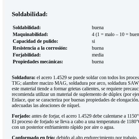
Soldabilidad:
Soldabilidad:
buena
Maquinabilidad:
4 (1 = malo – 10 = bue
Capacidad de pulido:
si
Resistencia a la corrosión:
buena
Forjabilidad:
media
Propiedades mecánicas:
buena
Soldadura:
el acero 1.4529 se puede soldar con todos los proce
TIG; alambre macizo MAG, soldadura por arco, soldadura SAW
este material tiende a formar grietas calientes, se requiere precau
recomienda utilizar un material de suplemento de dúplex (por ej
Enlace, que se caracteriza por buenas propiedades de elongació
adecuadas las aleaciones de níquel.
Forjado:
antes de forjar, el acero 1.4529 debe calentarse a 115
El proceso de forjado se lleva a cabo a una temperatura de 1180
con un posterior enfriamiento rápido por aire o agua.
Conformado en frío:
debido al alto endurecimiento por trabajo,