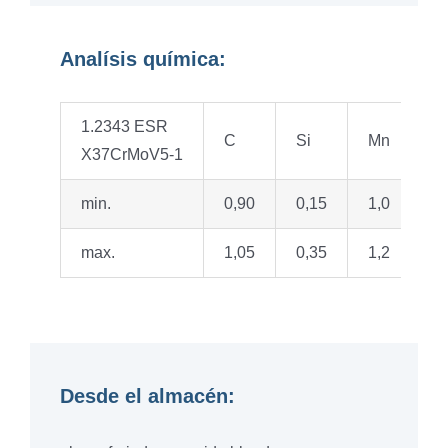
Analísis química:
1.2343 ESR
C
Si
Mn
P
X37CrMoV5-1
min.
0,90
0,15
1,0
max.
1,05
0,35
1,2
0,
Desde el almacén: