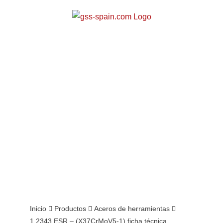
Zum
Inhalt
springen
1.2343 ESR –
(X37CrMoV5-
1) ficha
técnica
Inicio
Productos
Aceros de herramientas
1.2343 ESR – (X37CrMoV5-1) ficha técnica