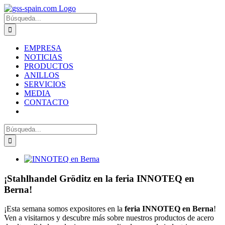
Zum
Inhalt
Suche
springen
nach:
EMPRESA
NOTICIAS
PRODUCTOS
ANILLOS
SERVICIOS
MEDIA
CONTACTO
Suche
nach:
Zeige
grösseres
Bild
¡Stahlhandel Gröditz en la feria INNOTEQ en
Berna!
¡Esta semana somos expositores en la
feria INNOTEQ en Berna
!
Ven a visitarnos y descubre más sobre nuestros productos de acero