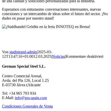
de alta calidad y soluciones personalizadas para la industria.
Esperamos con entusiasmo conversaciones interesantes, nuevas
conexiones y un intercambio de ideas sobre el futuro del sector. ¡No
dudes en pasar por nuestro stand!
Von
stadtstrand-admin
|
2025-03-
für
12T13:47:16+01:00
12.03.2025
|
Noticias
|
Kommentare deaktiviert
¡Sta
Gröd
German Special Steel S.L.
en
la
Centro Comercial Arenal,
feria
Avda. del Pla 126, Local 1.25
INN
E-03730 Jávea (Alicante
en
Bern
Tel: +34 965 793 934
E-Mail:
info@gss-spain.com
Condiciones Generales de Venta