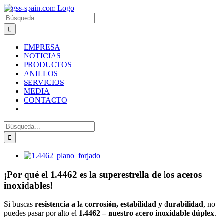
Zum
Inhalt
Suche
springen
nach:
EMPRESA
NOTICIAS
PRODUCTOS
ANILLOS
SERVICIOS
MEDIA
CONTACTO
Suche
nach:
Zeige
grösseres
Bild
¡Por qué el 1.4462 es la superestrella de los aceros
inoxidables!
Si buscas
resistencia a la corrosión, estabilidad y durabilidad
, no
puedes pasar por alto el
1.4462 – nuestro acero inoxidable dúplex
.