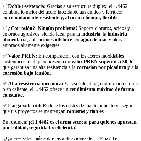
✅
Doble resistencia:
Gracias a su estructura dúplex, el 1.4462
combina lo mejor del acero inoxidable austenítico y ferrítico:
extremadamente resistente y, al mismo tiempo, flexible
.
✅
¿Corrosión? ¡Ningún problema!
Soporta cloruros, ácidos y
entornos agresivos, siendo ideal para la
industria
, la
industria
alimentaria
, aplicaciones
offshore
, en
agua de mar
y otros
entornos altamente exigentes.
✅
Valor PREN:
En comparación con los aceros inoxidables
austeníticos, el dúplex presenta un
valor PREN superior a 30
, lo
que garantiza una alta resistencia a la
corrosión por picadura
y a la
corrosión bajo tensión
.
✅
Alta resistencia mecánica:
Ya sea soldadura, conformado en frío
o en caliente, el 1.4462 ofrece un
rendimiento máximo de forma
constante
.
✅
Larga vida útil:
Reduce los costes de mantenimiento y asegura
que tus proyectos se mantengan
robustos y fiables
.
En resumen:
¡el 1.4462 es el arma secreta para quienes apuestan
por calidad, seguridad y eficiencia!
¿Quieres saber más sobre las aplicaciones del 1.4462? Te