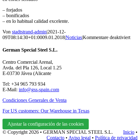
– forjados
– bonificados
– en lo habitual calidad excelente.
Von
stadtstrand-admin
|
2021-12-
für
09T08:14:30+01:00
09.01.2018
|
Noticias
|
Kommentare deaktiviert
Nue
en
German Special Steel S.L.
el
alma
Centro Comercial Arenal,
1.23
Avda. del Pla 126, Local 1.25
|
E-03730 Jávea (Alicante
60C
5
Tel: +34 965 793 934
E-Mail:
info@gss-spain.com
Condiciones Generales de Venta
For US customers: Our Warehouse in Texas
Ajustar la configuración de las cookies
© Copyright
2026 • GERMAN SPECIAL STEEL S.L.
Inicio
•
Contacto
•
Aviso legal
•
Política de privacidad