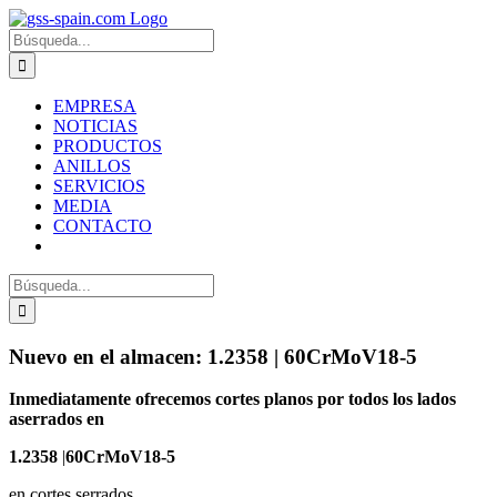
Zum
Inhalt
Suche
springen
nach:
EMPRESA
NOTICIAS
PRODUCTOS
ANILLOS
SERVICIOS
MEDIA
CONTACTO
Suche
nach:
Nuevo en el almacen: 1.2358 | 60CrMoV18-5
Inmediatamente ofrecemos cortes planos por todos los lados
aserrados en
1.2358
|
60CrMoV18-5
en cortes serrados