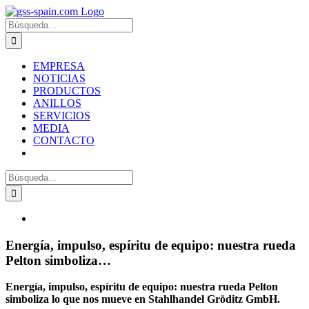
Zum
Inhalt
Suche
springen
nach:
EMPRESA
NOTICIAS
PRODUCTOS
ANILLOS
SERVICIOS
MEDIA
CONTACTO
Suche
nach:
Zeige
grösseres
Bild
Energía, impulso, espíritu de equipo: nuestra rueda
Pelton simboliza…
Energía, impulso, espíritu de equipo: nuestra rueda Pelton
simboliza lo que nos mueve en Stahlhandel Gröditz GmbH.