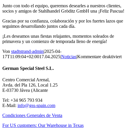
Junto con todo el equipo, queremos desearles a nuestros clientes,
socios y amigos de Stahlhandel Gröditz GmbH una ¡Feliz Pascua!
Gracias por su confianza, colaboración y por los fuertes lazos que
seguimos desarrollando juntos cada día.
¡Les deseamos unas fiestas relajantes, momentos soleados de
primavera y un comienzo de temporada lleno de energía!
Von
stadtstrand-admin
|
2025-04-
für
17T11:09:04+02:00
17.04.2025
|
Noticias
|
Kommentare deaktiviert
Ener
impu
German Special Steel S.L.
espír
de
Centro Comercial Arenal,
equi
Avda. del Pla 126, Local 1.25
nuest
E-03730 Jávea (Alicante
rued
Pelt
Tel: +34 965 793 934
simb
E-Mail:
info@gss-spain.com
Condiciones Generales de Venta
For US customers: Our Warehouse in Texas